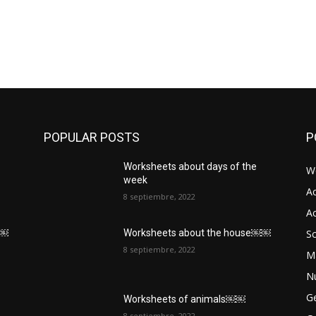
POPULAR POSTS
P
Worksheets about days of the
W
week
Ac
8 septiembre, 2022
Ac
Sc
￼￼
Worksheets about the house￼￼
8 septiembre, 2022
M
N
G
Worksheets of animals￼￼
8 septiembre, 2022