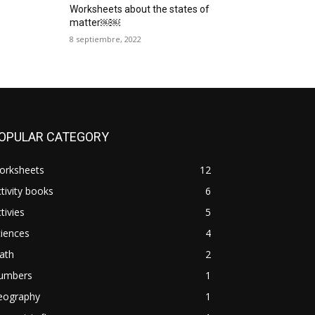
Worksheets about the states of
matter￼￼
8 septiembre, 2022
OPULAR CATEGORY
orksheets
12
tivity books
6
tivies
5
iences
4
ath
2
umbers
1
eography
1